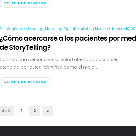
CONTINUE READING
Estrategias de Marketing
,
Marketing Digital
,
Marketing Médico
|
febrero 19, 20
¿Cómo acercarse a los pacientes por med
de StoryTelling?
Cuando una persona ve su salud afectada busca ser
atendida por quien identifica como el mejor...
CONTINUE READING
 de 2
1
2
»