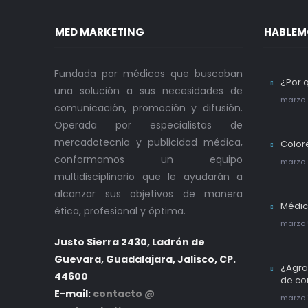
MED MARKETING
HABLEM
Fundada por médicos que buscaban
¿Por 
una solución a sus necesidades de
marzo 
comunicación, promoción y difusión.
Operada por especialistas de
mercadotecnia y publicidad médica,
Color
conformamos un equipo
marzo 
multidisciplinario que le ayudarán a
alcanzar sus objetivos de manera
Médic
ética, profesional y óptima.
marzo 
Justo Sierra 2430, Ladrón de
Guevara, Guadalajara, Jalisco, CP.
¿Agra
44600
de co
E-mail:
contacto @
marzo 1