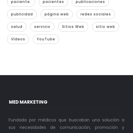
paciente.
pacientes
publicaciones
publicidad
página web
redes sociales
salud
servicio
Sitios Web
sitio web
Vídeos
YouTube
MED MARKETING
Fundada por médicos que buscaban una solución a
sus necesidades de comunicación, promoción y