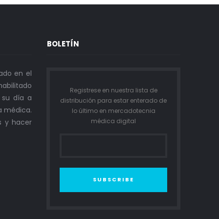
BOLETÍN
ado en el
abilitado
Registrese en nuestra lista de
n su día a
distribución para estar enterado de
a médica.
lo último en mercadotecnia
médica digital
s y hacer
SUBSCRIBE