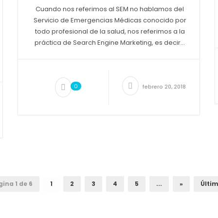
Cuando nos referimos al SEM no hablamos del
Servicio de Emergencias Médicas conocido por
todo profesional de la salud, nos referimos a la
práctica de Search Engine Marketing, es decir...
0
febrero 20, 2018
gina 1 de 6
1
2
3
4
5
...
»
Últim