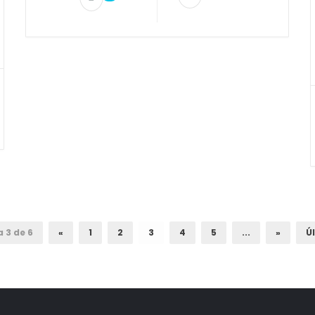
 3 de 6
«
1
2
3
4
5
...
»
Ú