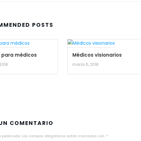
MMENDED POSTS
s para médicos
Médicos visionarios
 2018
marzo 5, 2018
 UN COMENTARIO
á publicada.
Los campos obligatorios están marcados con
*