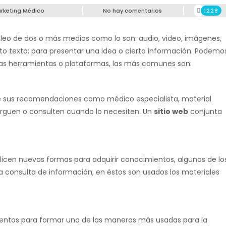
rketing Médico
No hay comentarios
1228
pleo de dos o más medios como lo son: audio, video, imágenes,
sto texto; para presentar una idea o cierta información. Podemo
ntas herramientas o plataformas, las más comunes son:
de sus recomendaciones como médico especialista, material
arguen o consulten cuando lo necesiten. Un
sitio web
conjunta
licen nuevas formas para adquirir conocimientos, algunos de lo
la consulta de información, en éstos son usados los materiales
mentos para formar una de las maneras más usadas para la