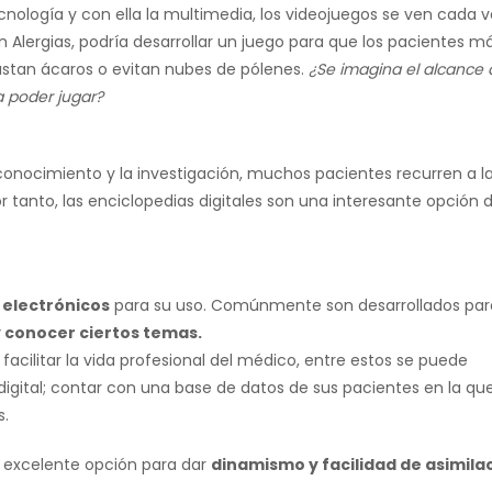
cnología y con ella la multimedia, los videojuegos se ven cada v
 Alergias, podría desarrollar un juego para que los pacientes m
stan ácaros o evitan nubes de pólenes.
¿Se imagina el alcance
a poder jugar?
l conocimiento y la investigación, muchos pacientes recurren a l
 tanto, las enciclopedias digitales son una interesante opción 
 electrónicos
para su uso. Comúnmente son desarrollados par
y conocer ciertos temas.
cilitar la vida profesional del médico, entre estos se puede
digital; contar con una base de datos de sus pacientes en la qu
s.
a excelente opción para dar
dinamismo y facilidad de asimila