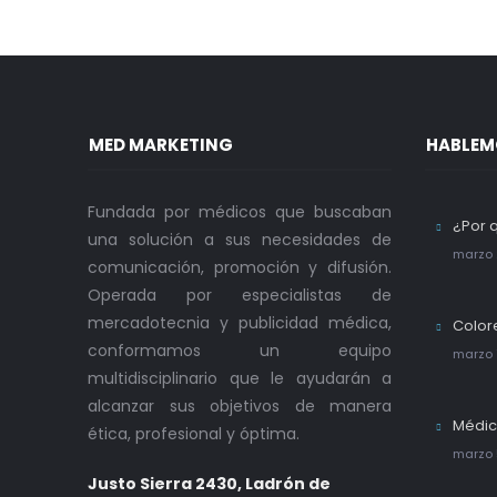
MED MARKETING
HABLEM
Fundada por médicos que buscaban
¿Por 
una solución a sus necesidades de
marzo 
comunicación, promoción y difusión.
Operada por especialistas de
mercadotecnia y publicidad médica,
Color
conformamos un equipo
marzo 
multidisciplinario que le ayudarán a
alcanzar sus objetivos de manera
Médic
ética, profesional y óptima.
marzo 
Justo Sierra 2430, Ladrón de