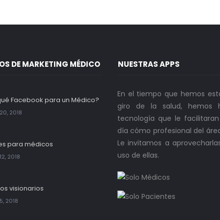
OS DE MARKETING MÉDICO
NUESTRAS APPS
En el tiempo que hemos est
qué Facebook para un Médico?
giro de la salud, hemos h
20, 2018
tecnología que le facilitara
día cómo profesional del áre
Le invitamos a aprovecharla
es para médicos
uso de ellas.
12, 2018
os visionarios
5, 2018