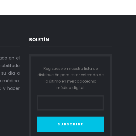
BOLETÍN
ado en el
abilitado
Registrese en nuestra lista de
n su día a
distribución para estar enterado de
a médica.
lo último en mercadotecnia
médica digital
s y hacer
SUBSCRIBE