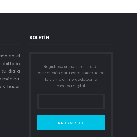
BOLETÍN
ado en el
abilitado
Registrese en nuestra lista de
n su día a
distribución para estar enterado de
a médica.
lo último en mercadotecnia
médica digital
s y hacer
SUBSCRIBE