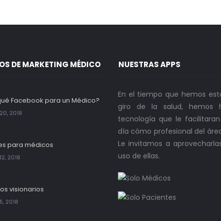
OS DE MARKETING MÉDICO
NUESTRAS APPS
En el tiempo que hemos est
qué Facebook para un Médico?
giro de la salud, hemos h
20, 2018
tecnología que le facilitara
día cómo profesional del áre
Le invitamos a aprovecharla
es para médicos
uso de ellas.
12, 2018
os visionarios
5, 2018