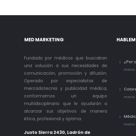
MED MARKETING
HABLEM
Fundada por médicos que buscaban
¿Por 
una solución a sus necesidades de
marzo 
comunicación, promoción y difusión.
Operada por especialistas de
mercadotecnia y publicidad médica,
Color
conformamos un equipo
marzo 
multidisciplinario que le ayudarán a
alcanzar sus objetivos de manera
Médic
ética, profesional y óptima.
marzo 
Justo Sierra 2430, Ladrón de