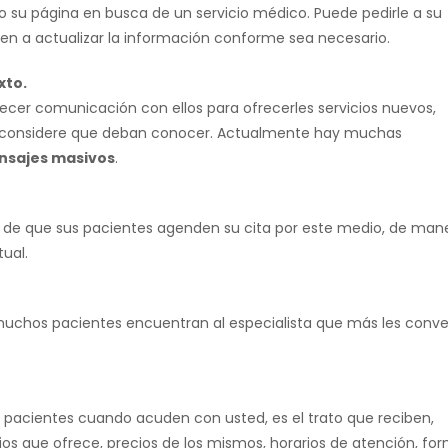
do su página en busca de un servicio médico. Puede pedirle a su
ien a actualizar la información conforme sea necesario.
xto.
ecer comunicación con ellos para ofrecerles servicios nuevos,
ed considere que deban conocer. Actualmente hay muchas
nsajes masivos
.
n de que sus pacientes agenden su cita por este medio, de man
tual.
, muchos pacientes encuentran al especialista que más les conv
s pacientes cuando acuden con usted, es el trato que reciben,
ios que ofrece, precios de los mismos, horarios de atención, fo