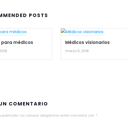
MMENDED POSTS
s para médicos
Médicos visionarios
 2018
marzo 5, 2018
 UN COMENTARIO
á publicada.
Los campos obligatorios están marcados con
*