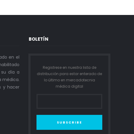
BOLETÍN
ado en el
abilitado
Registrese en nuestra lista de
n su día a
distribución para estar enterado de
a médica.
lo último en mercadotecnia
médica digital
s y hacer
SUBSCRIBE