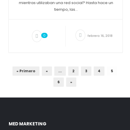
mientras utilizaban una red social? Hasta hace un
tiempo, las...
0
febrero 16, 2018
« Primero
«
...
2
3
4
5
6
»
MED MARKETING