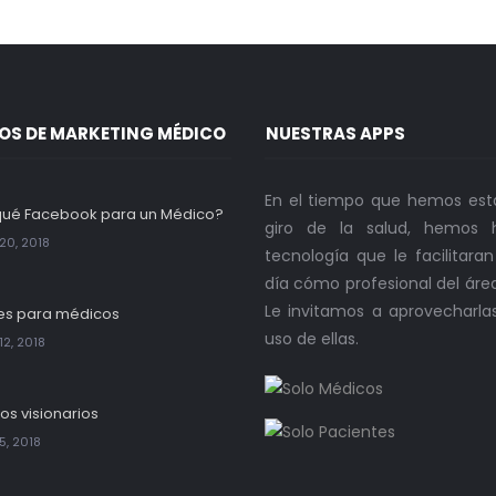
OS DE MARKETING MÉDICO
NUESTRAS APPS
En el tiempo que hemos est
qué Facebook para un Médico?
giro de la salud, hemos h
20, 2018
tecnología que le facilitara
día cómo profesional del áre
Le invitamos a aprovecharla
es para médicos
uso de ellas.
12, 2018
os visionarios
5, 2018