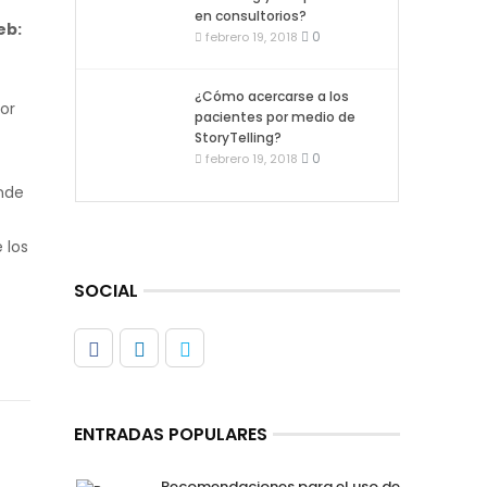
en consultorios?
eb:
0
febrero 19, 2018
¿Cómo acercarse a los
or
pacientes por medio de
StoryTelling?
0
febrero 19, 2018
nde
 los
SOCIAL
ENTRADAS POPULARES
Recomendaciones para el uso de