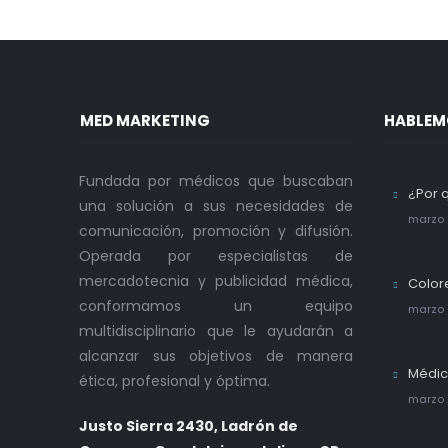
MED MARKETING
HABLEM
Fundada por médicos que buscaban
¿Por 
una solución a sus necesidades de
marzo 
comunicación, promoción y difusión.
Operada por especialistas de
mercadotecnia y publicidad médica,
Color
conformamos un equipo
marzo 
multidisciplinario que le ayudarán a
alcanzar sus objetivos de manera
Médic
ética, profesional y óptima.
marzo 
Justo Sierra 2430, Ladrón de