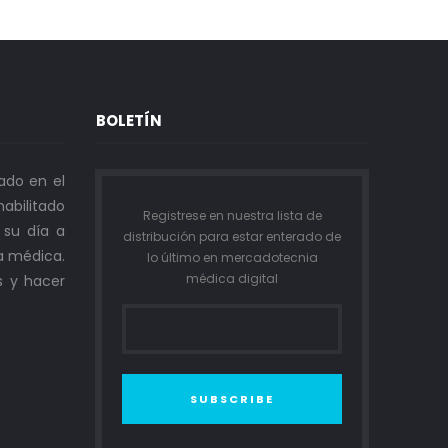
BOLETÍN
ado en el
abilitado
Registrese en nuestra lista de
n su día a
distribución para estar enterado de
a médica.
lo último en mercadotecnia
médica digital
s y hacer
SUBSCRIBE