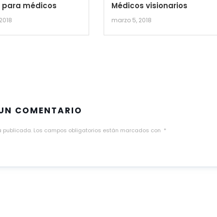
s para médicos
Médicos visionarios
 2018
marzo 5, 2018
 UN COMENTARIO
á publicada.
Los campos obligatorios están marcados con
*