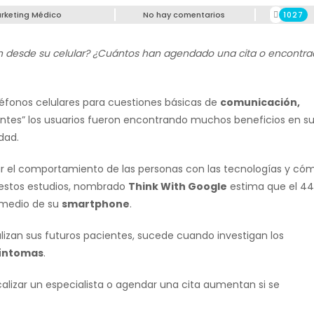
rketing Médico
No hay comentarios
1027
n desde su celular? ¿Cuántos han agendado una cita o encontr
eléfonos celulares para cuestiones básicas de
comunicación,
entes” los usuarios fueron encontrando muchos beneficios en s
dad.
ar el comportamiento de las personas con las tecnologías y có
 estos estudios, nombrado
Think With Google
estima que el 44
r medio de su
smartphone
.
lizan sus futuros pacientes, sucede cuando investigan los
íntomas
.
calizar un especialista o agendar una cita aumentan si se