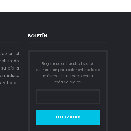
BOLETÍN
ado en el
abilitado
Registrese en nuestra lista de
n su día a
distribución para estar enterado de
a médica.
lo último en mercadotecnia
médica digital
s y hacer
SUBSCRIBE