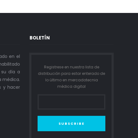
BOLETÍN
ado en el
abilitado
Registrese en nuestra lista de
n su día a
distribución para estar enterado de
a médica.
lo último en mercadotecnia
médica digital
s y hacer
SUBSCRIBE