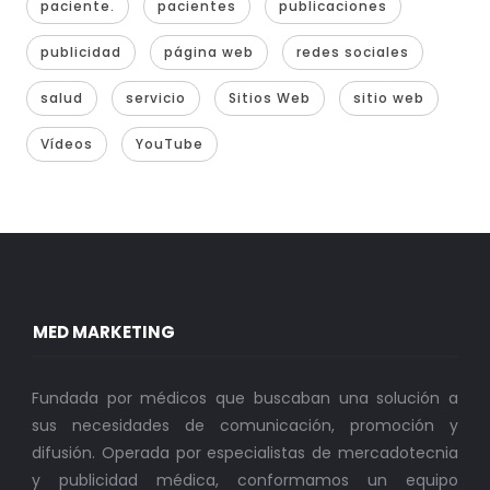
paciente.
pacientes
publicaciones
publicidad
página web
redes sociales
salud
servicio
Sitios Web
sitio web
Vídeos
YouTube
MED MARKETING
Fundada por médicos que buscaban una solución a
sus necesidades de comunicación, promoción y
difusión. Operada por especialistas de mercadotecnia
y publicidad médica, conformamos un equipo