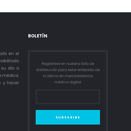
BOLETÍN
ado en el
abilitado
Registrese en nuestra lista de
n su día a
distribución para estar enterado de
a médica.
lo último en mercadotecnia
médica digital
s y hacer
SUBSCRIBE